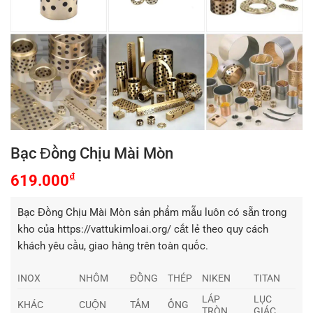
Bạc Đồng Chịu Mài Mòn
₫
619.000
Bạc Đồng Chịu Mài Mòn sản phẩm mẫu luôn có sẵn trong
kho của https://vattukimloai.org/ cắt lẻ theo quy cách
khách yêu cầu, giao hàng trên toàn quốc.
INOX
NHÔM
ĐỒNG
THÉP
NIKEN
TITAN
LÁP
LỤC
KHÁC
CUỘN
TẤM
ỐNG
TRÒN
GIÁC