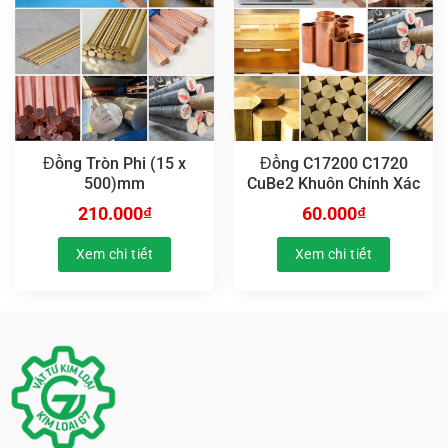
Đồng Tròn Phi (15 x
Đồng C17200 C1720
500)mm
CuBe2 Khuôn Chính Xác
210.000
₫
60.000
₫
Xem chi tiết
Xem chi tiết