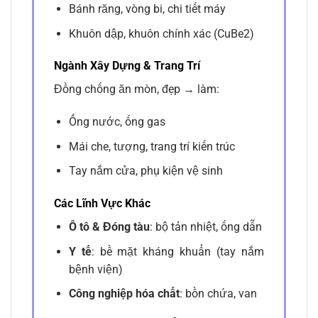
Bánh răng, vòng bi, chi tiết máy
Khuôn dập, khuôn chính xác (CuBe2)
Ngành Xây Dựng & Trang Trí
Đồng chống ăn mòn, đẹp → làm:
Ống nước, ống gas
Mái che, tượng, trang trí kiến trúc
Tay nắm cửa, phụ kiện vệ sinh
Các Lĩnh Vực Khác
Ô tô & Đóng tàu
: bộ tản nhiệt, ống dẫn
Y tế
: bề mặt kháng khuẩn (tay nắm
bệnh viện)
Công nghiệp hóa chất
: bồn chứa, van