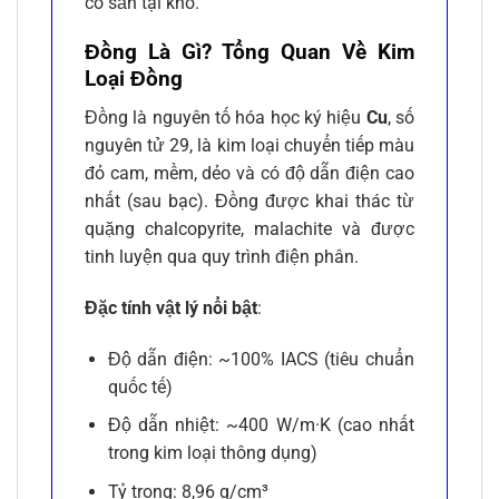
có sẵn tại kho.
Đồng Là Gì? Tổng Quan Về Kim
Loại Đồng
Đồng là nguyên tố hóa học ký hiệu
Cu
, số
nguyên tử 29, là kim loại chuyển tiếp màu
đỏ cam, mềm, dẻo và có độ dẫn điện cao
nhất (sau bạc). Đồng được khai thác từ
quặng chalcopyrite, malachite và được
tinh luyện qua quy trình điện phân.
Đặc tính vật lý nổi bật
:
Độ dẫn điện: ~100% IACS (tiêu chuẩn
quốc tế)
Độ dẫn nhiệt: ~400 W/m·K (cao nhất
trong kim loại thông dụng)
Tỷ trọng: 8,96 g/cm³