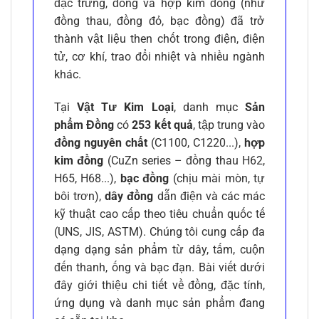
đặc trưng, đồng và hợp kim đồng (như
đồng thau, đồng đỏ, bạc đồng) đã trở
thành vật liệu then chốt trong điện, điện
tử, cơ khí, trao đổi nhiệt và nhiều ngành
khác.
Tại
Vật Tư Kim Loại
, danh mục
Sản
phẩm Đồng
có
253 kết quả
, tập trung vào
đồng nguyên chất
(C1100, C1220...),
hợp
kim đồng
(CuZn series – đồng thau H62,
H65, H68...),
bạc đồng
(chịu mài mòn, tự
bôi trơn),
dây đồng
dẫn điện và các mác
kỹ thuật cao cấp theo tiêu chuẩn quốc tế
(UNS, JIS, ASTM). Chúng tôi cung cấp đa
dạng dạng sản phẩm từ dây, tấm, cuộn
đến thanh, ống và bạc đạn. Bài viết dưới
đây giới thiệu chi tiết về đồng, đặc tính,
ứng dụng và danh mục sản phẩm đang