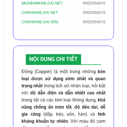
MUABANKIMLOAI.NET
0902304310
COKHIKIMLOAI.NET
0902304310
COKHIKIMLOAI.ORG
0902304310
NỘI DUNG CHI TIẾT
Đồng (Copper) là một trong những
kim
loại được sử dụng sớm nhất và quan
trọng nhất
trong lịch sử nhân loại, nổi bật
với
độ dẫn điện và dẫn nhiệt cao nhất
trong tất cả các kim loại thông dụng,
khả
năng chống ăn mòn tốt
,
độ dẻo dai
,
dễ
gia công
(dập, kéo, uốn, hàn) và
tính
kháng khuẩn tự nhiên
. Với màu đỏ cam