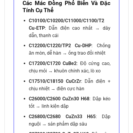
Các Mác Đồng Phổ Biến Và Đặc
Tính Cụ Thể
C10100/C10200/C11000/C1100/T2
Cu-ETP
: Dẫn điện cao nhất → dây
dẫn, thanh cái
C12200/C1220/TP2 Cu-DHP
: Chống
ăn mòn, dễ hàn → ống trao đổi nhiệt
C17200/C1720 CuBe2
: Độ cứng cao,
chịu mỏi → khuôn chính xác, lò xo
C17510/C18150 CuCrZr
: Dẫn điện +
chịu nhiệt → điện cực hàn
C26000/C2600 CuZn30 H68
: Dập kéo
tốt → linh kiện dập
C26800/C2680 CuZn33 H65
: Dập
nguội → sản phẩm dập sâu