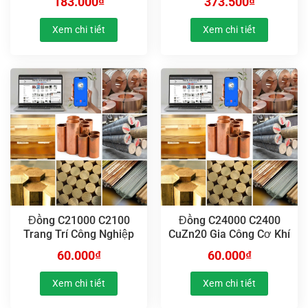
183.000
₫
373.500
₫
Xem chi tiết
Xem chi tiết
Đồng C21000 C2100
Đồng C24000 C2400
Trang Trí Công Nghiệp
CuZn20 Gia Công Cơ Khí
60.000
₫
60.000
₫
Xem chi tiết
Xem chi tiết