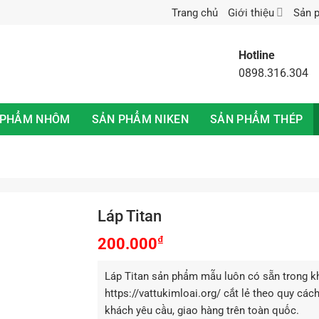
Trang chủ
Giới thiệu
Sản 
Hotline
0898.316.304
 PHẨM NHÔM
SẢN PHẨM NIKEN
SẢN PHẨM THÉP
Láp Titan
₫
200.000
Láp Titan sản phẩm mẫu luôn có sẵn trong k
https://vattukimloai.org/ cắt lẻ theo quy các
khách yêu cầu, giao hàng trên toàn quốc.