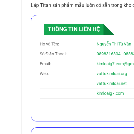
Láp Titan sản phẩm mẫu luôn có sẵn trong kho củ
THÔNG TIN LIÊN HỆ
Họ và Tên:
Nguyễn Thị Tú Vân
Số Điện Thoại:
0898316304 - 088
Email:
kimloaig7.com@gm
Web:
vattukimloai.org
vattukimloai.net
kimloaig7.com