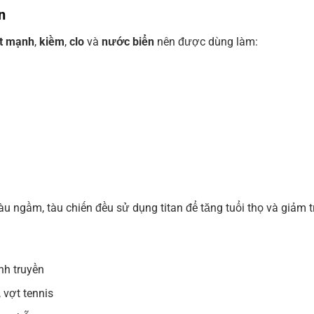
n
it mạnh
,
kiềm
,
clo
và
nước biển
nên được dùng làm:
àu ngầm, tàu chiến đều sử dụng titan để tăng tuổi thọ và giảm 
nh truyền
, vợt tennis