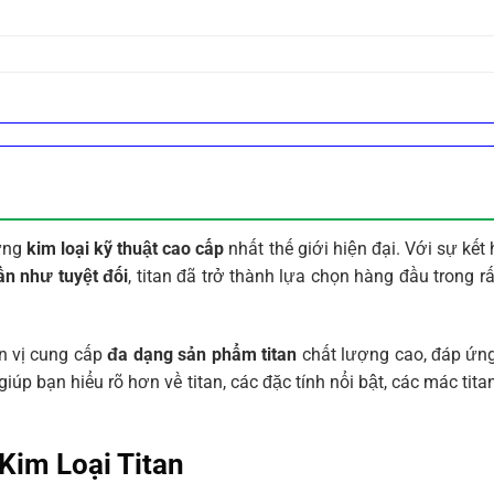
hững
kim loại kỹ thuật cao cấp
nhất thế giới hiện đại. Với sự kế
n như tuyệt đối
, titan đã trở thành lựa chọn hàng đầu trong r
ơn vị cung cấp
đa dạng sản phẩm titan
chất lượng cao, đáp ứng
 giúp bạn hiểu rõ hơn về titan, các đặc tính nổi bật, các mác t
Kim Loại Titan