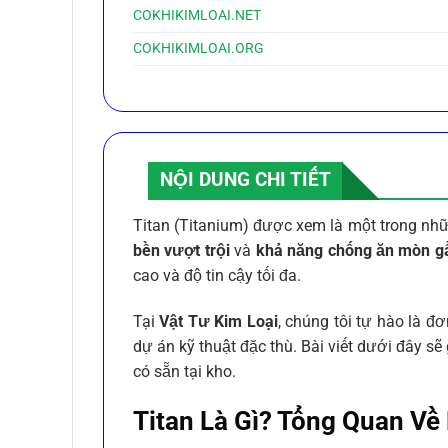
COKHIKIMLOAI.NET
COKHIKIMLOAI.ORG
NỘI DUNG CHI TIẾT
Titan (Titanium) được xem là một trong n
bền vượt trội
và
khả năng chống ăn mòn gầ
cao và độ tin cậy tối đa.
Tại
Vật Tư Kim Loại
, chúng tôi tự hào là đ
dự án kỹ thuật đặc thù. Bài viết dưới đây sẽ
có sẵn tại kho.
Titan Là Gì? Tổng Quan Về 