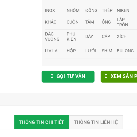
INOX
NHÔM
ĐỒNG
THÉP
NIKEN
LÁP
KHÁC
CUỘN
TẤM
ỐNG
TRÒN
ĐẶC
PHỤ
DÂY
CÁP
XÍCH
VUÔNG
KIỆN
U V LA
HỘP
LƯỚI
SHIM
BULONG
GỌI TƯ VẤN
XEM SẢN 
THÔNG TIN CHI TIẾT
THÔNG TIN LIÊN HỆ