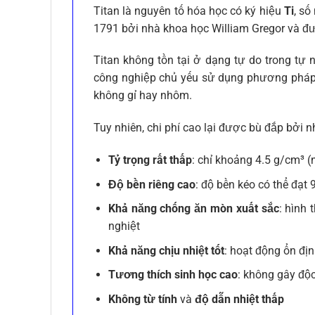
Titan là nguyên tố hóa học có ký hiệu
Ti
, số
1791 bởi nhà khoa học William Gregor và đượ
Titan không tồn tại ở dạng tự do trong t
công nghiệp chủ yếu sử dụng phương pháp Kr
không gỉ hay nhôm.
Tuy nhiên, chi phí cao lại được bù đắp bởi
Tỷ trọng rất thấp
: chỉ khoảng 4.5 g/cm³
Độ bền riêng cao
: độ bền kéo có thể đạ
Khả năng chống ăn mòn xuất sắc
: hình 
nghiệt
Khả năng chịu nhiệt tốt
: hoạt động ổn địn
Tương thích sinh học cao
: không gây độc
Không từ tính
và
độ dẫn nhiệt thấp