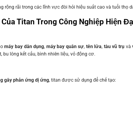
rộng rãi trong các lĩnh vực đòi hỏi hiệu suất cao và tuổi thọ dà
Của Titan Trong Công Nghiệp Hiện Đạ
tạo
máy bay dân dụng
,
máy bay quân sự
,
tên lửa
,
tàu vũ trụ
và
bu lông kết cấu, bình nhiên liệu, vỏ động cơ.
g gây phản ứng dị ứng
, titan được sử dụng để chế tạo: