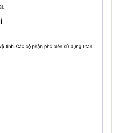
i.
i
vệ tinh
. Các bộ phận phổ biến sử dụng titan: