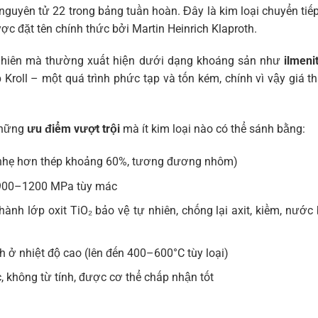
 nguyên tử 22 trong bảng tuần hoàn. Đây là kim loại chuyển ti
c đặt tên chính thức bởi Martin Heinrich Klaproth.
ự nhiên mà thường xuất hiện dưới dạng khoáng sản như
ilmeni
oll – một quá trình phức tạp và tốn kém, chính vì vậy giá t
 những
ưu điểm vượt trội
mà ít kim loại nào có thể sánh bằng:
 (nhẹ hơn thép khoảng 60%, tương đương nhôm)
t 900–1200 MPa tùy mác
thành lớp oxit TiO₂ bảo vệ tự nhiên, chống lại axit, kiềm, nướ
h ở nhiệt độ cao (lên đến 400–600°C tùy loại)
, không từ tính, được cơ thể chấp nhận tốt