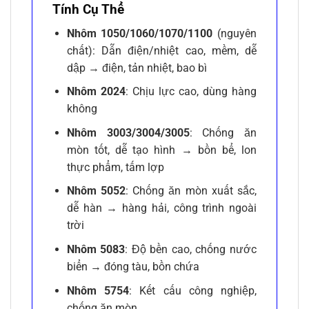
Tính Cụ Thể
Nhôm 1050/1060/1070/1100
(nguyên
chất): Dẫn điện/nhiệt cao, mềm, dễ
dập → điện, tản nhiệt, bao bì
Nhôm 2024
: Chịu lực cao, dùng hàng
không
Nhôm 3003/3004/3005
: Chống ăn
mòn tốt, dễ tạo hình → bồn bể, lon
thực phẩm, tấm lợp
Nhôm 5052
: Chống ăn mòn xuất sắc,
dễ hàn → hàng hải, công trình ngoài
trời
Nhôm 5083
: Độ bền cao, chống nước
biển → đóng tàu, bồn chứa
Nhôm 5754
: Kết cấu công nghiệp,
chống ăn mòn