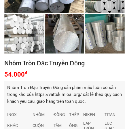
Nhôm Tròn Đặc Truyền Động
₫
54.000
Nhôm Tròn Đặc Truyền Động sản phẩm mẫu luôn có sẵn
trong kho của https://vattukimloai.org/ cắt lẻ theo quy cách
khách yêu cầu, giao hàng trên toàn quốc.
INOX
NHÔM
ĐỒNG
THÉP
NIKEN
TITAN
LÁP
LỤC
KHÁC
CUỘN
TẤM
ỐNG
TRÒN
GIÁC