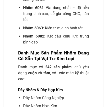
Nhôm 6061
: Đa dụng nhất – độ bền
trung bình-cao, dễ gia công CNC, hàn
tốt
Nhôm 6063
: Kiến trúc, định hình tốt
Nhôm 6082
: Kết cấu chịu lực trung
bình-cao
Danh Mục Sản Phẩm Nhôm Đang
Có Sẵn Tại Vật Tư Kim Loại
Danh mục có
242 sản phẩm
, chủ yếu
dạng
cuộn
và
tấm
, với các mác kỹ thuật
cao:
Dây Nhôm & Dây Hợp Kim
Dây Nhôm Công Nghiệp
Dây Nhôm Hợp Kim