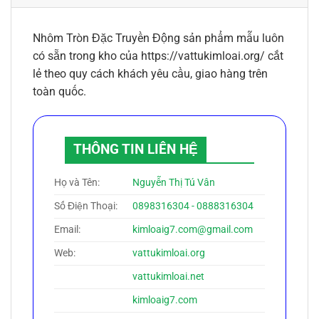
Nhôm Tròn Đặc Truyền Động sản phẩm mẫu luôn
có sẵn trong kho của https://vattukimloai.org/ cắt
lẻ theo quy cách khách yêu cầu, giao hàng trên
toàn quốc.
THÔNG TIN LIÊN HỆ
Họ và Tên:
Nguyễn Thị Tú Vân
Số Điện Thoại:
0898316304 - 0888316304
Email:
kimloaig7.com@gmail.com
Web:
vattukimloai.org
vattukimloai.net
kimloaig7.com