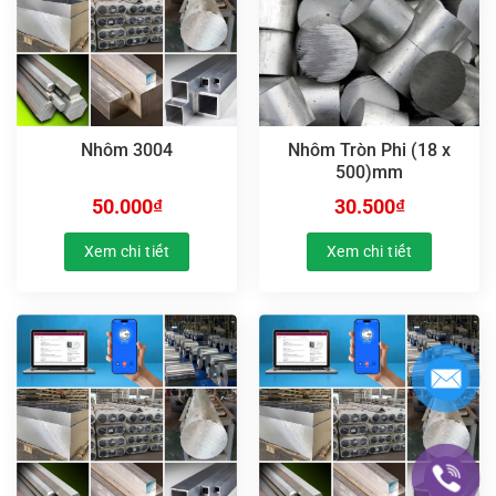
Nhôm 3004
Nhôm Tròn Phi (18 x
500)mm
50.000
₫
30.500
₫
Xem chi tiết
Xem chi tiết