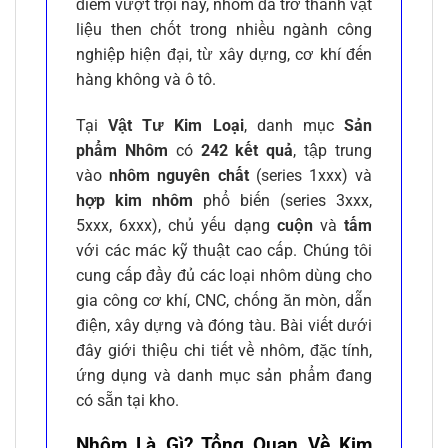
điểm vượt trội này, nhôm đã trở thành vật
liệu then chốt trong nhiều ngành công
nghiệp hiện đại, từ xây dựng, cơ khí đến
hàng không và ô tô.
Tại
Vật Tư Kim Loại
, danh mục
Sản
phẩm Nhôm
có
242 kết quả
, tập trung
vào
nhôm nguyên chất
(series 1xxx) và
hợp kim nhôm
phổ biến (series 3xxx,
5xxx, 6xxx), chủ yếu dạng
cuộn
và
tấm
với các mác kỹ thuật cao cấp. Chúng tôi
cung cấp đầy đủ các loại nhôm dùng cho
gia công cơ khí, CNC, chống ăn mòn, dẫn
điện, xây dựng và đóng tàu. Bài viết dưới
đây giới thiệu chi tiết về nhôm, đặc tính,
ứng dụng và danh mục sản phẩm đang
có sẵn tại kho.
Nhôm Là Gì? Tổng Quan Về Kim