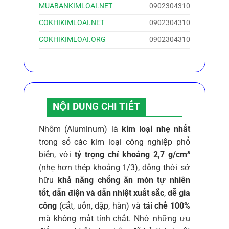
MUABANKIMLOAI.NET
0902304310
COKHIKIMLOAI.NET
0902304310
COKHIKIMLOAI.ORG
0902304310
NỘI DUNG CHI TIẾT
Nhôm (Aluminum) là
kim loại nhẹ nhất
trong số các kim loại công nghiệp phổ
biến, với
tỷ trọng chỉ khoảng 2,7 g/cm³
(nhẹ hơn thép khoảng 1/3), đồng thời sở
hữu
khả năng chống ăn mòn tự nhiên
tốt
,
dẫn điện và dẫn nhiệt xuất sắc
,
dễ gia
công
(cắt, uốn, dập, hàn) và
tái chế 100%
mà không mất tính chất. Nhờ những ưu