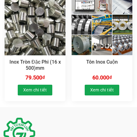
Inox Tròn Đặc Phi (16 x
Tôn Inox Cuộn
500)mm
79.500
₫
60.000
₫
Xem chi tiết
Xem chi tiết