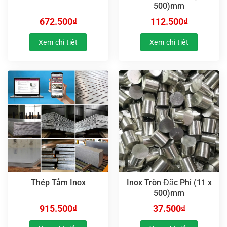
500)mm
672.500
₫
112.500
₫
Xem chi tiết
Xem chi tiết
Thép Tấm Inox
Inox Tròn Đặc Phi (11 x
500)mm
915.500
₫
37.500
₫