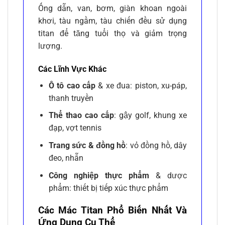
Ống dẫn, van, bơm, giàn khoan ngoài
khơi, tàu ngầm, tàu chiến đều sử dụng
titan để tăng tuổi thọ và giảm trọng
lượng.
Các Lĩnh Vực Khác
Ô tô cao cấp
& xe đua: piston, xu-páp,
thanh truyền
Thể thao cao cấp
: gậy golf, khung xe
đạp, vợt tennis
Trang sức & đồng hồ
: vỏ đồng hồ, dây
đeo, nhẫn
Công nghiệp thực phẩm
& dược
phẩm: thiết bị tiếp xúc thực phẩm
Các Mác Titan Phổ Biến Nhất Và
Ứng Dụng Cụ Thể