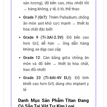
sản lượng), độ bền cao, chịu nhiệt tốt
→ hàng không, y tế, ô tô, thể thao
Grade 7 (Gr7)
: Thêm Palladium, chống
ăn mòn axit khử cực mạnh → thiết bị
hóa chất đặc biệt
Grade 9 (Ti-3Al-2.5V)
: Độ bền cao
hơn Gr2, dễ hàn → ống dẫn hàng
không, xe đạp cao cấp
Grade 12
: Cân bằng giữa chống ăn
mòn và độ bền → thiết bị hóa chất,
trao đổi nhiệt
Grade 23 (Ti-6Al-4V ELI)
: Độ tinh
khiết cao hơn Gr5, dùng cho implant y
tế
Danh Mục Sản Phẩm Titan Đang
Có Sẵn Tại Vật Tư Kim Loại