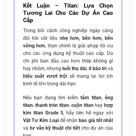
Kết Luận – Titan: Lựa Chọn
Tương Lai Cho Các Dự Án Cao
Cấp
Trong bối cảnh công nghiệp ngày càng
đòi hỏi vật liệu
nhẹ hơn, bền hơn, bền
vững hơn
, titan chính là giải pháp tối ưu
cho các ứng dụng kỹ thuật cao cấp. Dù
chi phí ban đầu cao hơn thép không gỉ
hay nhôm, nhưng
tuổi thọ dài
,
ít bảo trì
và
hiệu suất vượt trội
sẽ mang lại lợi ích
kinh tế lớn trong dài hạn.
Nếu bạn đang tìm kiếm
tấm titan
,
ống
titan
,
thanh tròn titan
,
cuộn titan
hay
hợp
kim titan Grade 5
, hãy liên hệ ngay với
Vật Tư Kim Loại
để nhận
báo giá tốt nhất
và
tư vấn kỹ thuật chi tiết
cho dự án của
bạn.