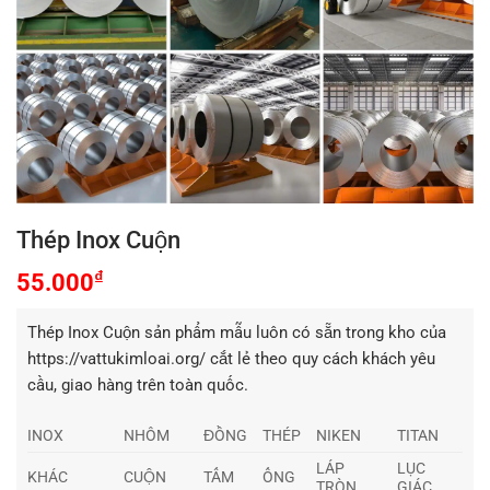
Thép Inox Cuộn
₫
55.000
Thép Inox Cuộn sản phẩm mẫu luôn có sẵn trong kho của
https://vattukimloai.org/ cắt lẻ theo quy cách khách yêu
cầu, giao hàng trên toàn quốc.
INOX
NHÔM
ĐỒNG
THÉP
NIKEN
TITAN
LÁP
LỤC
KHÁC
CUỘN
TẤM
ỐNG
TRÒN
GIÁC