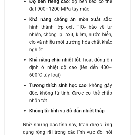
Độ bền riêng cao
: độ bền kéo có thể
đạt 900–1200 MPa tùy mác
Khả năng chống ăn mòn xuất sắc
:
hình thành lớp oxit TiO₂ bảo vệ tự
nhiên, chống lại axit, kiềm, nước biển,
clo và nhiều môi trường hóa chất khắc
nghiệt
Khả năng chịu nhiệt tốt
: hoạt động ổn
định ở nhiệt độ cao (lên đến 400–
600°C tùy loại)
Tương thích sinh học cao
: không gây
độc, không từ tính, được cơ thể chấp
nhận tốt
Không từ tính
và
độ dẫn nhiệt thấp
Nhờ những đặc tính này, titan được ứng
dụng rộng rãi trong các lĩnh vực đòi hỏi