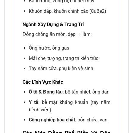
Bánh răng, vòng bi, chi tiết máy
Khuôn dập, khuôn chính xác (CuBe2)
Ngành Xây Dựng & Trang Trí
Đồng chống ăn mòn, đẹp → làm:
Ống nước, ống gas
Mái che, tượng, trang trí kiến trúc
Tay nắm cửa, phụ kiện vệ sinh
Các Lĩnh Vực Khác
Ô tô & Đóng tàu
: bộ tản nhiệt, ống dẫn
Y tế
: bề mặt kháng khuẩn (tay nắm
bệnh viện)
Công nghiệp hóa chất
: bồn chứa, van