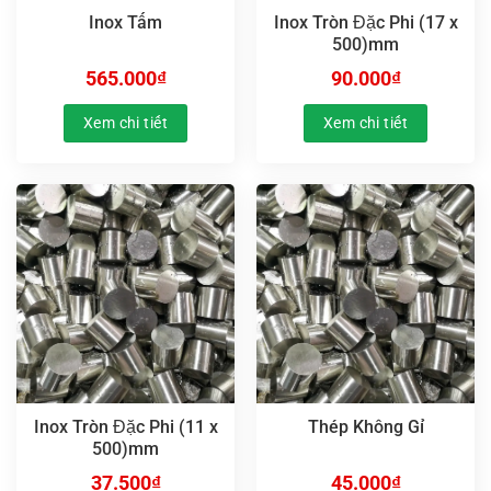
Inox Tấm
Inox Tròn Đặc Phi (17 x
500)mm
565.000
₫
90.000
₫
Xem chi tiết
Xem chi tiết
Inox Tròn Đặc Phi (11 x
Thép Không Gỉ
500)mm
37.500
₫
45.000
₫