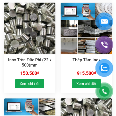
Inox Tròn Đặc Phi (22 x
Thép Tấm Inox
500)mm
150.500
₫
915.500
₫
Xem chi tiết
Xem chi tiết