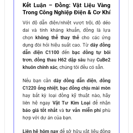
Kết Luận – Đồng: Vật Liệu Vàng
Trong Công Nghiệp Điện & Cơ Khí
Với độ dẫn điện/nhiệt vượt trội, độ dẻo
dai và tính kháng khuẩn, đồng là lựa
chọn
không thể thay thế
cho các ứng
dụng đòi hỏi hiệu suất cao. Từ
dây đồng
dẫn điện C1100
đến
bạc đồng tự bôi
trơn
,
đồng thau H62 dập sâu
hay
CuBe2
khuôn chính xác
, chúng tôi đều có sẵn.
Nếu bạn cần
dây đồng dẫn điện
,
đồng
C1220 ống nhiệt
,
bạc đồng chịu mài mòn
hay bất kỳ loại đồng kỹ thuật nào, hãy
liên hệ ngay
Vật Tư Kim Loại
để nhận
báo giá tốt nhất
và
tư vấn miễn phí
phù
hợp với dự án của bạn.
Liên hệ hôm nay
để sở hữu vật liệu đồng