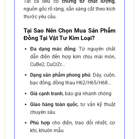
Tất cả đều có
chứng từ chất lượng
,
nguồn gốc rõ ràng, sẵn sàng cắt theo kích
thước yêu cầu.
Tại Sao Nên Chọn Mua Sản Phẩm
Đồng Tại Vật Tư Kim Loại?
Đa dạng mác đồng
: Từ nguyên chất
dẫn điện đến hợp kim chịu mài mòn,
CuBe2, CuCrZr...
Dạng sản phẩm phong phú
: Dây, cuộn,
bạc đồng, đồng thau H62/H65/H68...
Giá cạnh tranh
, báo giá nhanh chóng
Giao hàng toàn quốc
, tư vấn kỹ thuật
chuyên sâu
Phù hợp
cho điện, trao đổi nhiệt, cơ
khí, khuôn mẫu