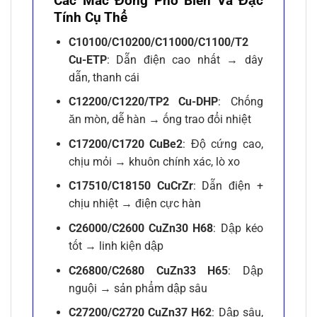
Các Mác Đồng Phổ Biến Và Đặc
Tính Cụ Thể
C10100/C10200/C11000/C1100/T2
Cu-ETP
: Dẫn điện cao nhất → dây
dẫn, thanh cái
C12200/C1220/TP2 Cu-DHP
: Chống
ăn mòn, dễ hàn → ống trao đổi nhiệt
C17200/C1720 CuBe2
: Độ cứng cao,
chịu mỏi → khuôn chính xác, lò xo
C17510/C18150 CuCrZr
: Dẫn điện +
chịu nhiệt → điện cực hàn
C26000/C2600 CuZn30 H68
: Dập kéo
tốt → linh kiện dập
C26800/C2680 CuZn33 H65
: Dập
nguội → sản phẩm dập sâu
C27200/C2720 CuZn37 H62
: Dập sâu,