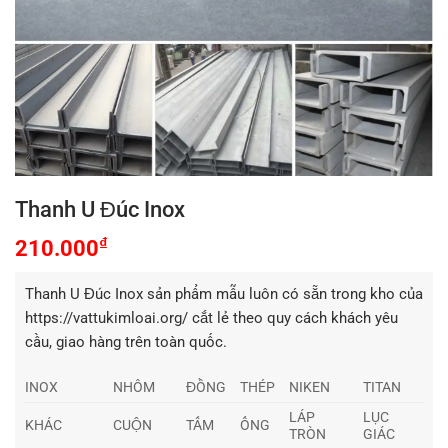
Thanh U Đúc Inox
₫
210.000
Thanh U Đúc Inox sản phẩm mẫu luôn có sẵn trong kho của
https://vattukimloai.org/ cắt lẻ theo quy cách khách yêu
cầu, giao hàng trên toàn quốc.
INOX
NHÔM
ĐỒNG
THÉP
NIKEN
TITAN
LÁP
LỤC
KHÁC
CUỘN
TẤM
ỐNG
TRÒN
GIÁC