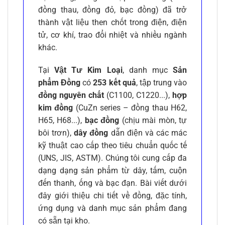
đồng thau, đồng đỏ, bạc đồng) đã trở
thành vật liệu then chốt trong điện, điện
tử, cơ khí, trao đổi nhiệt và nhiều ngành
khác.
Tại
Vật Tư Kim Loại
, danh mục
Sản
phẩm Đồng
có
253 kết quả
, tập trung vào
đồng nguyên chất
(C1100, C1220...),
hợp
kim đồng
(CuZn series – đồng thau H62,
H65, H68...),
bạc đồng
(chịu mài mòn, tự
bôi trơn),
dây đồng
dẫn điện và các mác
kỹ thuật cao cấp theo tiêu chuẩn quốc tế
(UNS, JIS, ASTM). Chúng tôi cung cấp đa
dạng dạng sản phẩm từ dây, tấm, cuộn
đến thanh, ống và bạc đạn. Bài viết dưới
đây giới thiệu chi tiết về đồng, đặc tính,
ứng dụng và danh mục sản phẩm đang
có sẵn tại kho.