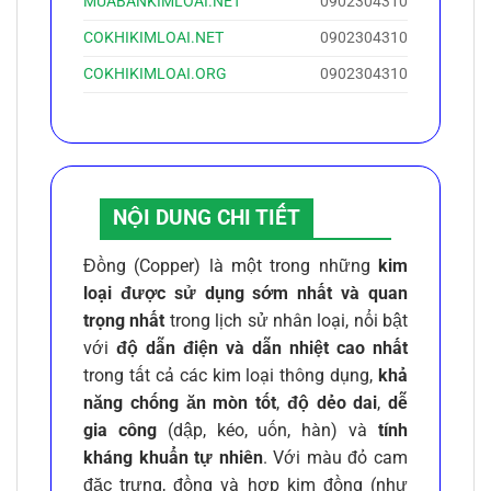
MUABANKIMLOAI.NET
0902304310
COKHIKIMLOAI.NET
0902304310
COKHIKIMLOAI.ORG
0902304310
NỘI DUNG CHI TIẾT
Đồng (Copper) là một trong những
kim
loại được sử dụng sớm nhất và quan
trọng nhất
trong lịch sử nhân loại, nổi bật
với
độ dẫn điện và dẫn nhiệt cao nhất
trong tất cả các kim loại thông dụng,
khả
năng chống ăn mòn tốt
,
độ dẻo dai
,
dễ
gia công
(dập, kéo, uốn, hàn) và
tính
kháng khuẩn tự nhiên
. Với màu đỏ cam
đặc trưng, đồng và hợp kim đồng (như