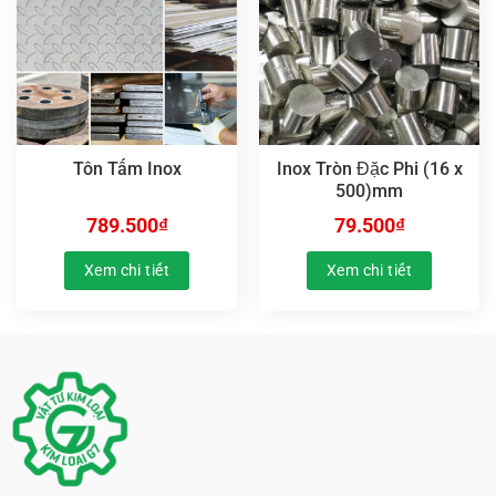
Tôn Tấm Inox
Inox Tròn Đặc Phi (16 x
500)mm
789.500
₫
79.500
₫
Xem chi tiết
Xem chi tiết